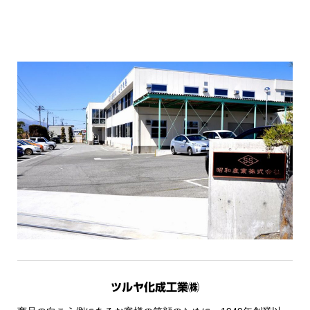
ツルヤ化成工業㈱