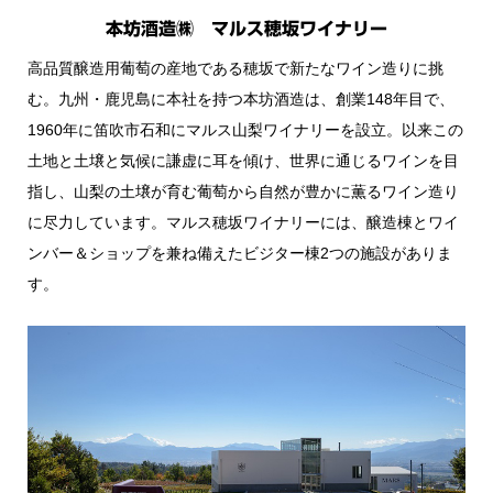
本坊酒造㈱ マルス穂坂ワイナリー
高品質醸造用葡萄の産地である穂坂で新たなワイン造りに挑
む。九州・鹿児島に本社を持つ本坊酒造は、創業148年目で、
1960年に笛吹市石和にマルス山梨ワイナリーを設立。以来この
土地と土壌と気候に謙虚に耳を傾け、世界に通じるワインを目
指し、山梨の土壌が育む葡萄から自然が豊かに薫るワイン造り
に尽力しています。マルス穂坂ワイナリーには、醸造棟とワイ
ンバー＆ショップを兼ね備えたビジター棟2つの施設がありま
す。