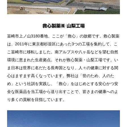
救心製薬㈱ 山梨工場
韮崎市上ノ山3180番地、ここが「救心」の故郷です。救心製薬
は、2011年に東京都杉並区にあった3つの工場を集約して、こ
こ韮崎市に移転しました。南アルプスや八ヶ岳などを望む自然
環境に恵まれた生産拠点。それが救心製薬・山梨工場です。い
ま日本は世界に名だたる長寿国となり、人々の健康に対する関
心はますます高くなっています。弊社は「世のため、人のた
め」という社訓を実践し、「救心」をはじめとする安心かつ安
全な医薬品を当工場から送り出すことで、皆さまの健康へのよ
り多くの貢献を目指しています。